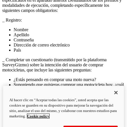
especificados en el apartado anterior Destinatarios de los premios y
modalidades de ejecución, completando específicamente los
siguientes campos obligatorios:
_ Registro:
Nombre
Apellido
Contraseña
Dirección de correo electrónico
País
_ Completar un cuestionario (transmitido por la plataforma
SurveyGizmo) sobre la intención del usuario de comprar
motocicletas, que incluye las siguientes preguntas:
¿Estás pensando en comprar una moto nueva?
Suponiendo que quisieras comprar una motocicleta hoy, ¿cuál
elegirías?
¿Cuál será tu nueva motocicleta? marca - modelo -
nueva/usada
Al hacer clic en “Aceptar todas las cookies”, usted acepta que las
(Si no es una Ducati): ¿Por qué no una Ducati?
cookies se guarden en su dispositivo para mejorar la navegación del
Esta motocicleta:
sitio, analizar el uso del mismo, y colaborar con nuestros estudios para
marketing.
Cookie policy
Será tu primera motocicleta
Será tu motocicleta después de varios años sin conducir