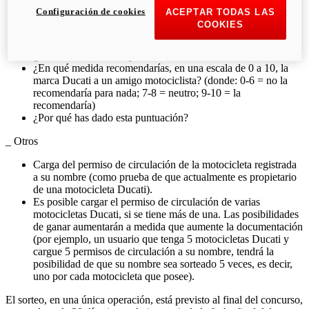
Será otra motocicleta además de las que ya tengo
Configuración de cookies
ACEPTAR TODAS LAS
Reemplazará una Ducati
COOKIES
Reemplazará una motocicleta de otra marca
¿Cuándo la vas a comprar?
¿En qué medida recomendarías, en una escala de 0 a 10, la
marca Ducati a un amigo motociclista? (donde: 0-6 = no la
recomendaría para nada; 7-8 = neutro; 9-10 = la
recomendaría)
¿Por qué has dado esta puntuación?
_ Otros
Carga del permiso de circulación de la motocicleta registrada
a su nombre (como prueba de que actualmente es propietario
de una motocicleta Ducati).
Es posible cargar el permiso de circulación de varias
motocicletas Ducati, si se tiene más de una. Las posibilidades
de ganar aumentarán a medida que aumente la documentación
(por ejemplo, un usuario que tenga 5 motocicletas Ducati y
cargue 5 permisos de circulación a su nombre, tendrá la
posibilidad de que su nombre sea sorteado 5 veces, es decir,
uno por cada motocicleta que posee).
El sorteo, en una única operación, está previsto al final del concurso,