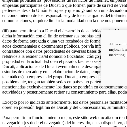
empresas publicitarias, proveedores de servicios de Internet, empresa
empresas participantes de Ducati o que formen parte de su red de venta
pertenecientes a la Unión Europea y que no garantizan un adecuado ni
en conocimiento de los responsables y de los encargados del tratamien
comunicaciones, o quiere limitar la modalidad con la que nos ponemo
(iii) para permitir solo a Ducati el desarrollo de actividades de elabora
dicha información con el fin de orientar sus propias actividades de ma
datos de forma agregada o una vez recabados de forma anónima. Los dato
Al hacer cl
actos documentales o documentos públicos, por vía informática y telem
mejorar la 
contrastados con datos procedentes de diversas bases de datos públicas
marketing.
relativos a la residencia/al domicilio (localidad, código postal, país, p
propiedad en la actualidad o en el pasado, bienes o servicios adquirid
Ducati, aplicaciones de Ducati eventualmente descargadas o utilizadas
estudios de mercado y en la elaboración de datos, empresas publicitar
telemáticos), a empresas del grupo Ducati, a empresas participantes de 
posiblemente, tengan también sedes en países no pertenecientes a la U
mencionadas exclusivamente; los datos se pondrán en conocimiento de 
actividades y posteriormente retirar su consentimiento para ellas, po
Excepto por lo indicado anteriormente, los datos personales facilitado
obren en posesión legítima de Ducati y del Concesionario, suministrado
Para permitir un funcionamiento mejor, este sitio web ducati.com (en lo
navegación (es decir el navegador) del interesado, en su dispositivo, 