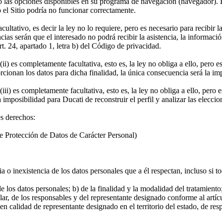
ndo las opciones disponibles en su programa de navegación (navegador). 
 el Sitio podría no funcionar correctamente.
ultativo, es decir la ley no lo requiere, pero es necesario para recibir la
ias serán que el interesado no podrá recibir la asistencia, la informaci
rt. 24, apartado 1, letra b) del Código de privacidad.
ii) es completamente facultativa, esto es, la ley no obliga a ello, pero 
orcionan los datos para dicha finalidad, la única consecuencia será la im
ii) es completamente facultativa, esto es, la ley no obliga a ello, pero 
 imposibilidad para Ducati de reconstruir el perfil y analizar las elecci
es derechos:
e Protección de Datos de Carácter Personal)
ia o inexistencia de los datos personales que a él respectan, incluso si t
de los datos personales; b) de la finalidad y la modalidad del tratamient
ular, de los responsables y del representante designado conforme al artícul
n calidad de representante designado en el territorio del estado, de re