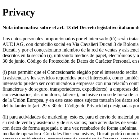
Privacy
Nota informativa sobre el art. 13 del Decreto legislativo italiano
Los datos personales proporcionados por el interesado (tú) serán trat
AUDI AG, con domicilio social en Via Cavalieri Ducati 3 de Bolonia (It
Ducati, y por el concesionario miembro de la red de ventas y asisten
descritos en la sección (i), utilizando medios de papel, electrónicos 
30 de junio, Código de Protección de Datos de Carácter Personal, en a
(i) para permitir que el Concesionario elegido por el interesado reciba
la asistencia y los servicios requeridos por el interesado, como tambié
interesado pueden ser comunicados a empresas con una relación contra
financieras y de seguro, transportadores, expedidores), a empresas del
concesionarios, distribuidores, talleres), inclusive con sede fuera d
de la Unión Europea, y en este caso estos sujetos tratarán los datos 
del tratamiento (art. 29 y 30 del Código de Privacidad) designadas por
(ii) para actividades de marketing, esto es, para el envío de material 
su red de venta y asistencia y de sus socios; para actividades de venta 
con datos de forma agregada o una vez recabados de forma anónima. La
mediante operadora. Con tales fines exclusivos, Ducati podrá comunica