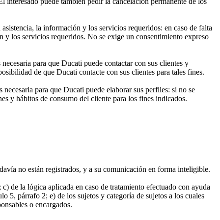
El interesado puede también pedir la cancelación permanente de los
 asistencia, la información y los servicios requeridos: en caso de falta
ón y los servicios requeridos. No se exige un consentimiento expreso
es necesaria para que Ducati puede contactar con sus clientes y
posibilidad de que Ducati contacte con sus clientes para tales fines.
es necesaria para que Ducati puede elaborar sus perfiles: si no se
ones y hábitos de consumo del cliente para los fines indicados.
odavía no están registrados, y a su comunicación en forma inteligible.
o; c) de la lógica aplicada en caso de tratamiento efectuado con ayuda
o 5, párrafo 2; e) de los sujetos y categoría de sujetos a los cuales
sponsables o encargados.