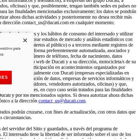
ios informáticos y telemáticos), a empresas del grupo Ducati, a
zados, oficinas) y que, posiblemente, tengan también sedes en países no
para las finalidades mencionadas exclusivamente; los datos se pondrán
rizar ahora dichas actividades y posteriormente no desea recibir más
 la dirección contact_us@ducati.com en cualquier momento;
alizar las elecciones y los hábitos de consumo del interesado y utilizar
o, además de elaborar estudios de mercado y análisis estadísticos con
es públicos o abiertos al público) o a terceros mediante registros de
positivo para
n bases de datos de forma preferentemente automatizada, asociados y
ara
dos, email, sexo, número de teléfono, fecha de nacimiento, datos
e registro en el sitio web de Ducati y a su dirección, motocicleta/s de su
nline de Ducati, participación en acontecimientos organizados por
vinculados contractualmente con Ducati (empresas especializadas en
IES
mpresas de elaboración de datos, empresas de servicios informáticos y
ortadores, distribuidores, vendedores autorizados, oficinas) y que,
s datos personales, en cuyo caso serán tratados para las finalidades
cati y por los mencionados sujetos. Si desea autorizar ahora dichas
ónico a la dirección
contact_us@ducati.com
.
trados podrán cruzarse, con fines de actualización, con otros datos que
s circunstancias.
s del servidor del Sitio y guardados, a través del programa de
El interesado tiene la libertad de ser informado sobre el uso de los