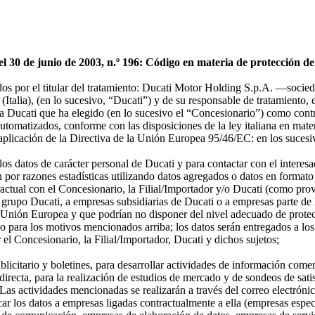
 del 30 de junio de 2003, n.º 196: Código en materia de protección 
ados por el titular del tratamiento: Ducati Motor Holding S.p.A. —socie
alia), (en lo sucesivo, “Ducati”) y de su responsable de tratamiento, e
cia Ducati que ha elegido (en lo sucesivo el “Concesionario”) como con
y automatizados, conforme con las disposiciones de la ley italiana en ma
plicación de la Directiva de la Unión Europea 95/46/EC: en los sucesivo
 los datos de carácter personal de Ducati y para contactar con el interes
n por razones estadísticas utilizando datos agregados o datos en formato
ctual con el Concesionario, la Filial/Importador y/o Ducati (como prov
 grupo Ducati, a empresas subsidiarias de Ducati o a empresas parte de l
e la Unión Europea y que podrían no disponer del nivel adecuado de prot
solo para los motivos mencionados arriba; los datos serán entregados a l
 el Concesionario, la Filial/Importador, Ducati y dichos sujetos;
publicitario y boletines, para desarrollar actividades de información com
directa, para la realización de estudios de mercado y de sondeos de satis
s actividades mencionadas se realizarán a través del correo electrónic
r los datos a empresas ligadas contractualmente a ella (empresas espec