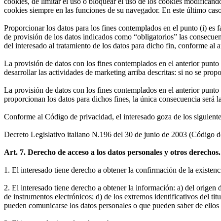
cookies, de limitar el uso o bloquear el uso de los cookies modifica
cookies siempre en las funciones de su navegador. En este último caso
Proporcionar los datos para los fines contemplados en el punto (i) es fac
de provisión de los datos indicados como “obligatorios” las consecuenc
del interesado al tratamiento de los datos para dicho fin, conforme al a
La provisión de datos con los fines contemplados en el anterior punto (
desarrollar las actividades de marketing arriba descritas: si no se prop
La provisión de datos con los fines contemplados en el anterior punto (i
proporcionan los datos para dichos fines, la única consecuencia será la
Conforme al Código de privacidad, el interesado goza de los siguient
Decreto Legislativo italiano N.196 del 30 de junio de 2003 (Código d
Art. 7. Derecho de acceso a los datos personales y otros derechos.
1. El interesado tiene derecho a obtener la confirmación de la existenc
2. El interesado tiene derecho a obtener la información: a) del origen 
de instrumentos electrónicos; d) de los extremos identificativos del tit
pueden comunicarse los datos personales o que pueden saber de ellos e