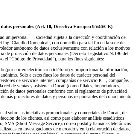
de datos personales (Art. 10, Directiva Europea 95/46/CE)
dad unipersonal— , sociedad sujeta a la dirección y coordinación de
l Ing. Claudio Domenicali, con domicilio para tal fin en la sede de
trolador autónomo de datos exclusivamente con relación a los motivos
teria de protección de datos personales (Decreto Legislativo N.196 del
 el “Código de Privacidad”), para los fines siguientes:
ado (por correo electrónico o teléfono) y proporcionar la información,
 anónimo. Solo a estos fines los datos de carácter personal del
eedores de servicios internet, compañías de servicio ICT, compañías
a red de ventas y asistencia Ducati (como filiales, importadores,
ección de datos personales conforme con el reglamento de privacidad
os demás protectores de datos y personas responsables del conocimiento
ercial sobre las iniciativas promocionales y comerciales de Ducati, de
facción de los clientes, así como para elaborar análisis estadísticos
o, SMS (Short Message Service), correo postal y llamadas telefónicas
ializadas en investigaciones de mercado y en la elaboración de datos,