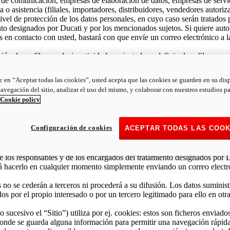
s de comunicación, empresas de elaboración de datos, empresas de servic
 o asistencia (filiales, importadores, distribuidores, vendedores autori
vel de protección de los datos personales, en cuyo caso serán tratados 
to designados por Ducati y por los mencionados sujetos. Si quiere auto
s en contacto con usted, bastará con que envíe un correo electrónico a
ción de perfiles, es decir actividades orientadas a definir el perfil y a an
rketing y de oferta comercial, personalizándolas a medida del interesad
s tratados con tales fines se recabarán al interesado (también en lugar
ic en “Aceptar todas las cookies”, usted acepta que las cookies se guarden en su dis
ática, y a través de tarjetas descuento y cuestionarios, organizados e
navegación del sitio, analizar el uso del mismo, y colaborar con nuestros estudios p
 o privadas, y podrán ser en particular los siguientes: nombre y apelli
Cookie policy
rovincia/región), estado civil, nivel de estudios, datos relativos al posibl
os en la red oficial de Ducati, en el sitio web de Ducati o en la Shop O
. Con tales fines exclusivos, se podrán comunicar los datos a sujetos 
Configuración de cookies
ACEPTAR TODAS LAS COOK
ias, proveedores de servicios de Internet, empresas de comunicación, e
Ducati o que formen parte de su red de venta o asistencia (filiales, imp
nión Europea y que no garantizan un adecuado nivel de protección de lo
los responsables y de los encargados del tratamiento designados por Du
drá hacerlo en cualquier momento simplemente enviando un correo electr
s no se cederán a terceros ni procederá a su difusión. Los datos suminis
s por el propio interesado o por un tercero legitimado para ello en otra
 sucesivo el “Sitio”) utiliza por ej. cookies: estos son ficheros enviado
donde se guarda alguna información para permitir una navegación rápida. 