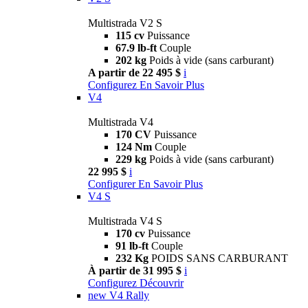
Multistrada V2 S
115 cv
Puissance
67.9 lb-ft
Couple
202 kg
Poids à vide (sans carburant)
A partir de 22 495 $
i
Configurez
En Savoir Plus
V4
Multistrada V4
170 CV
Puissance
124 Nm
Couple
229 kg
Poids à vide (sans carburant)
22 995 $
i
Configurer
En Savoir Plus
V4 S
Multistrada V4 S
170 cv
Puissance
91 lb-ft
Couple
232 Kg
POIDS SANS CARBURANT
À partir de 31 995 $
i
Configurez
Découvrir
new
V4 Rally