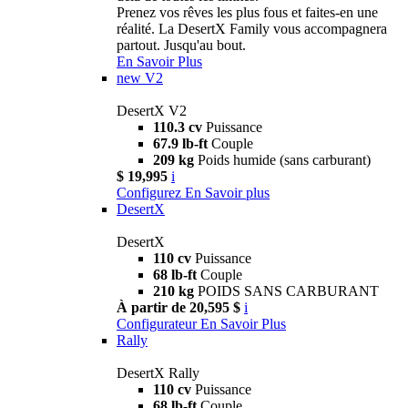
Prenez vos rêves les plus fous et faites-en une
réalité. La DesertX Family vous accompagnera
partout. Jusqu'au bout.
En Savoir Plus
new
V2
DesertX V2
110.3 cv
Puissance
67.9 lb-ft
Couple
209 kg
Poids humide (sans carburant)
$ 19,995
i
Configurez
En Savoir plus
DesertX
DesertX
110 cv
Puissance
68 lb-ft
Couple
210 kg
POIDS SANS CARBURANT
À partir de 20,595 $
i
Configurateur
En Savoir Plus
Rally
DesertX Rally
110 cv
Puissance
68 lb-ft
Couple