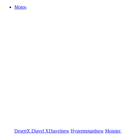
Motos
DesertX
Diavel
XDiavel
new
Hypermotard
new
Monster