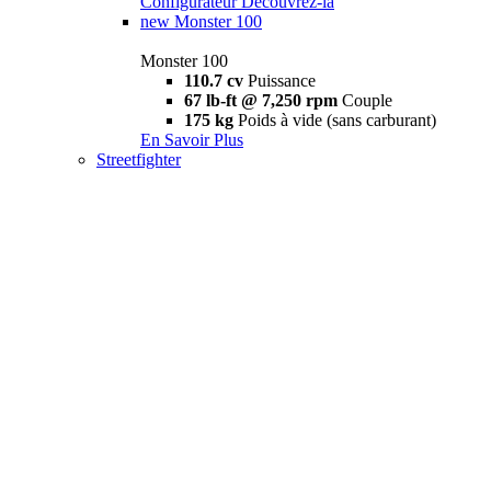
Configurateur
Découvrez-la
new
Monster 100
Monster 100
110.7 cv
Puissance
67 lb-ft @ 7,250 rpm
Couple
175 kg
Poids à vide (sans carburant)
En Savoir Plus
Streetfighter