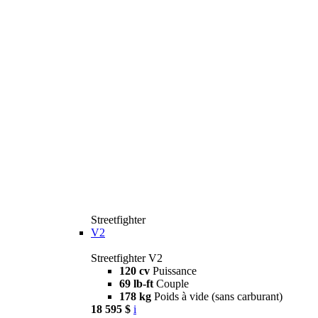
Streetfighter
V2
Streetfighter V2
120 cv
Puissance
69 lb-ft
Couple
178 kg
Poids à vide (sans carburant)
18 595 $
i