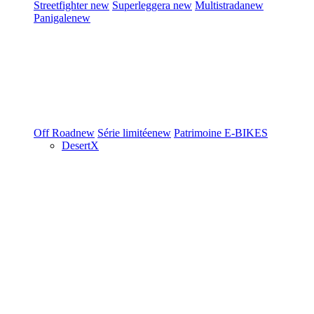
Streetfighter
new
Superleggera
new
Multistrada
new
Panigale
new
Off Road
new
Série limitée
new
Patrimoine
E-BIKES
DesertX