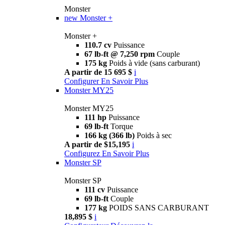
Monster
new
Monster +
Monster +
110.7 cv
Puissance
67 lb-ft @ 7,250 rpm
Couple
175 kg
Poids à vide (sans carburant)
A partir de 15 695 $
i
Configurer
En Savoir Plus
Monster MY25
Monster MY25
111 hp
Puissance
69 lb-ft
Torque
166 kg (366 lb)
Poids à sec
A partir de $15,195
i
Configurez
En Savoir Plus
Monster SP
Monster SP
111 cv
Puissance
69 lb-ft
Couple
177 kg
POIDS SANS CARBURANT
18,895 $
i