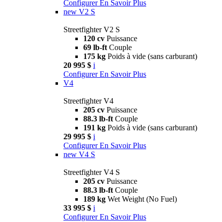
Configurer
En Savoir Plus
new
V2 S
Streetfighter V2 S
120 cv
Puissance
69 lb-ft
Couple
175 kg
Poids à vide (sans carburant)
20 995 $
i
Configurer
En Savoir Plus
V4
Streetfighter V4
205 cv
Puissance
88.3 lb-ft
Couple
191 kg
Poids à vide (sans carburant)
29 995 $
i
Configurer
En Savoir Plus
new
V4 S
Streetfighter V4 S
205 cv
Puissance
88.3 lb-ft
Couple
189 kg
Wet Weight (No Fuel)
33 995 $
i
Configurer
En Savoir Plus