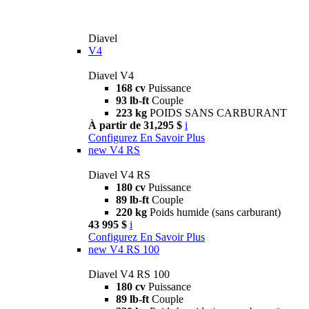
Diavel
V4
Diavel V4
168 cv
Puissance
93 lb-ft
Couple
223 kg
POIDS SANS CARBURANT
À partir de 31,295 $
i
Configurez
En Savoir Plus
new
V4 RS
Diavel V4 RS
180 cv
Puissance
89 lb-ft
Couple
220 kg
Poids humide (sans carburant)
43 995 $
i
Configurez
En Savoir Plus
new
V4 RS 100
Diavel V4 RS 100
180 cv
Puissance
89 lb-ft
Couple