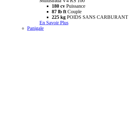
Multistrada V4 RS 100
180 cv
Puissance
87 lb ft
Couple
225 kg
POIDS SANS CARBURANT
En Savoir Plus
Panigale