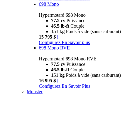
698 Mono
Hypermotard 698 Mono
77.5 cv
Puissance
46.5 lb-ft
Couple
151 kg
Poids à vide (sans carburant)
15 795 $
i
Configurez
En Savoir plus
698 Mono RVE
Hypermotard 698 Mono RVE
77.5 cv
Puissance
46.5 lb-ft
Couple
151 kg
Poids à vide (sans carburant)
16 995 $
i
Configurez
En Savoir Plus
Monster