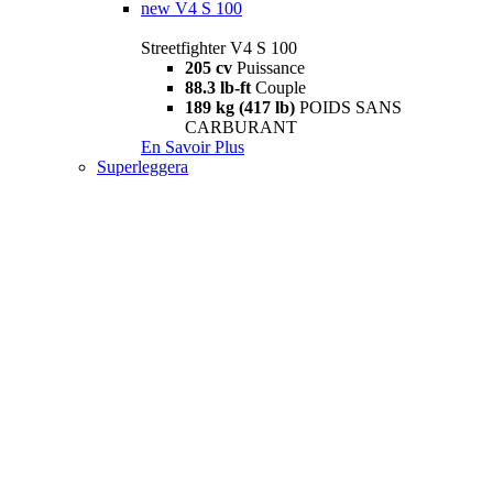
new
V4 S 100
Streetfighter V4 S 100
205 cv
Puissance
88.3 lb-ft
Couple
189 kg (417 lb)
POIDS SANS
CARBURANT
En Savoir Plus
Superleggera