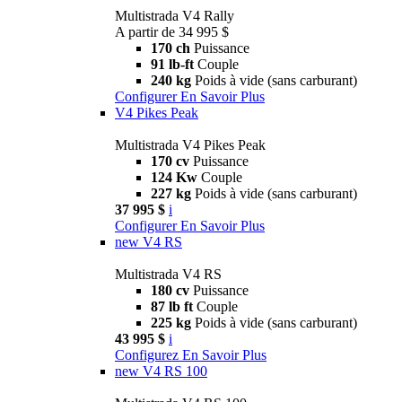
Multistrada V4 Rally
A partir de 34 995 $
170 ch
Puissance
91 lb-ft
Couple
240 kg
Poids à vide (sans carburant)
Configurer
En Savoir Plus
V4 Pikes Peak
Multistrada V4 Pikes Peak
170 cv
Puissance
124 Kw
Couple
227 kg
Poids à vide (sans carburant)
37 995 $
i
Configurer
En Savoir Plus
new
V4 RS
Multistrada V4 RS
180 cv
Puissance
87 lb ft
Couple
225 kg
Poids à vide (sans carburant)
43 995 $
i
Configurez
En Savoir Plus
new
V4 RS 100