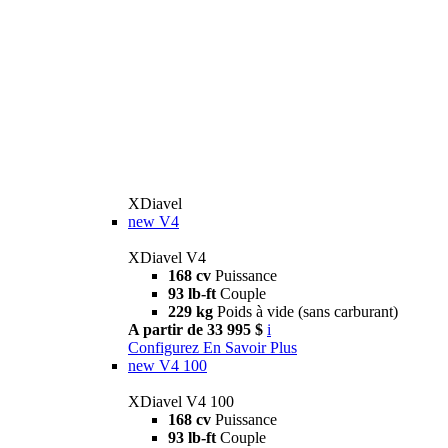
XDiavel
new
V4
XDiavel V4
168 cv
Puissance
93 lb-ft
Couple
229 kg
Poids à vide (sans carburant)
A partir de 33 995 $
i
Configurez
En Savoir Plus
new
V4 100
XDiavel V4 100
168 cv
Puissance
93 lb-ft
Couple