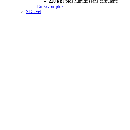
220 kg
Poids humide (sans carburant)
En savoir plus
XDiavel