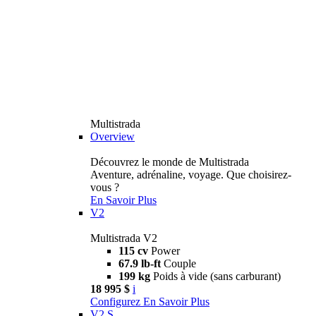
Multistrada
Overview
Découvrez le monde de Multistrada
Aventure, adrénaline, voyage. Que choisirez-
vous ?
En Savoir Plus
V2
Multistrada V2
115 cv
Power
67.9 lb-ft
Couple
199 kg
Poids à vide (sans carburant)
18 995 $
i
Configurez
En Savoir Plus
V2 S