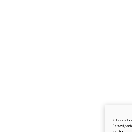
Cliccando s
la navigazio
policy