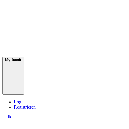
MyDucati
Login
Registrieren
Hallo,