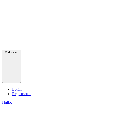
MyDucati
Login
Registrieren
Hallo,