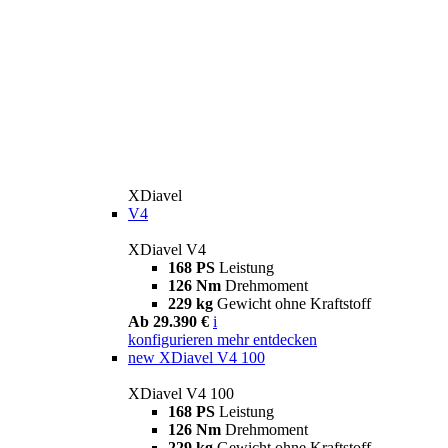
XDiavel
V4
XDiavel V4
168 PS
Leistung
126 Nm
Drehmoment
229 kg
Gewicht ohne Kraftstoff
Ab 29.390 €
i
konfigurieren
mehr entdecken
new
XDiavel V4 100
XDiavel V4 100
168 PS
Leistung
126 Nm
Drehmoment
229 kg
Gewicht ohne Kraftstoff