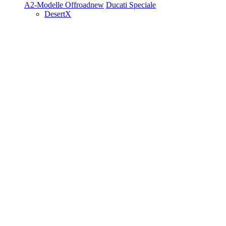
A2-Modelle
Offroad
new
Ducati Speciale
DesertX