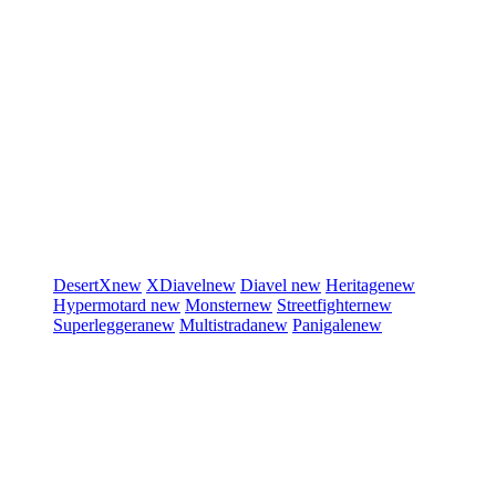
DesertX
new
XDiavel
new
Diavel
new
Heritage
new
Hypermotard
new
Monster
new
Streetfighter
new
Superleggera
new
Multistrada
new
Panigale
new