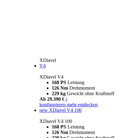
XDiavel
V4
XDiavel V4
168 PS
Leistung
126 Nm
Drehmoment
229 kg
Gewicht ohne Kraftstoff
Ab 29.390 €
i
konfigurieren
mehr entdecken
new
XDiavel V4 100
XDiavel V4 100
168 PS
Leistung
126 Nm
Drehmoment
229 kg
Gewicht ohne Kraftstoff