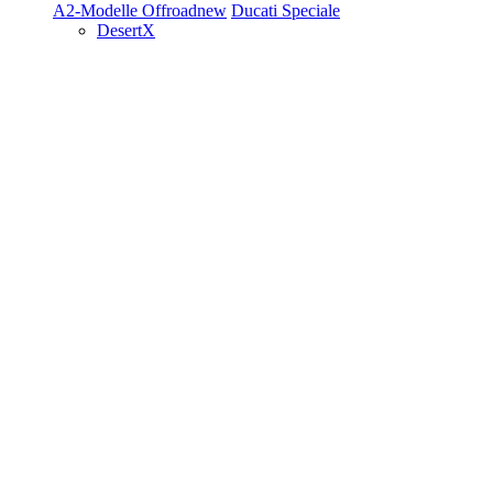
A2-Modelle
Offroad
new
Ducati Speciale
DesertX