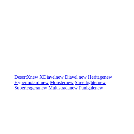
DesertX
new
XDiavel
new
Diavel
new
Heritage
new
Hypermotard
new
Monster
new
Streetfighter
new
Superleggera
new
Multistrada
new
Panigale
new