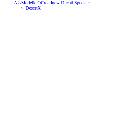
A2-Modelle
Offroad
new
Ducati Speciale
DesertX