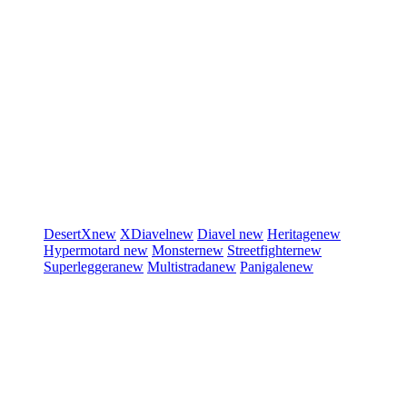
DesertX
new
XDiavel
new
Diavel
new
Heritage
new
Hypermotard
new
Monster
new
Streetfighter
new
Superleggera
new
Multistrada
new
Panigale
new