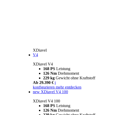
XDiavel
V4
XDiavel V4
168 PS
Leistung
126 Nm
Drehmoment
229 kg
Gewicht ohne Kraftstoff
Ab 29.390 €
i
konfigurieren
mehr entdecken
new
XDiavel V4 100
XDiavel V4 100
168 PS
Leistung
126 Nm
Drehmoment
229 kg
Gewicht ohne Kraftstoff