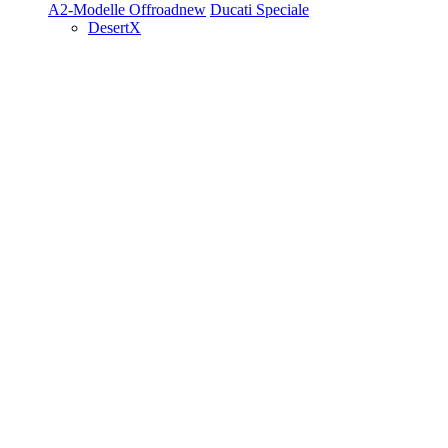
A2-Modelle
Offroad
new
Ducati Speciale
DesertX