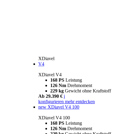
XDiavel
V4
XDiavel V4
168 PS
Leistung
126 Nm
Drehmoment
229 kg
Gewicht ohne Kraftstoff
Ab 29.390 €
i
konfigurieren
mehr entdecken
new
XDiavel V4 100
XDiavel V4 100
168 PS
Leistung
126 Nm
Drehmoment
229 kg
Gewicht ohne Kraftstoff