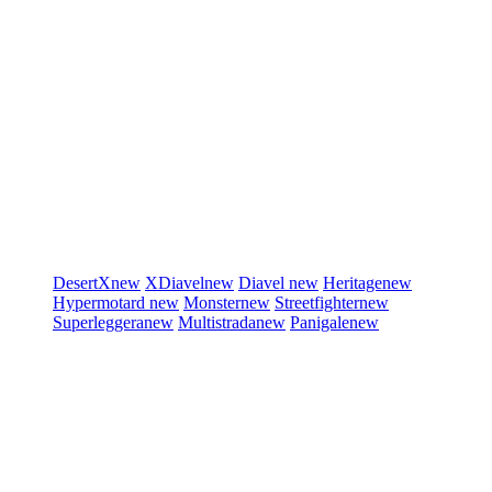
DesertX
new
XDiavel
new
Diavel
new
Heritage
new
Hypermotard
new
Monster
new
Streetfighter
new
Superleggera
new
Multistrada
new
Panigale
new