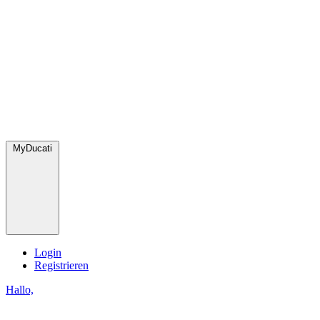
MyDucati
Login
Registrieren
Hallo,