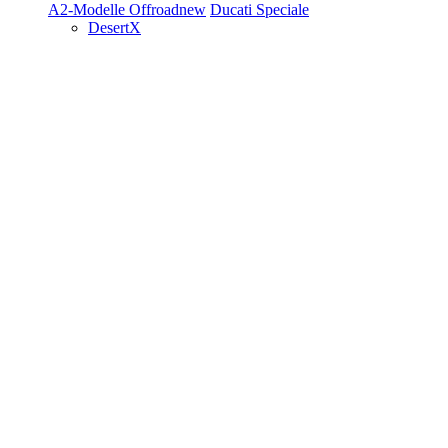
A2-Modelle
Offroad
new
Ducati Speciale
DesertX