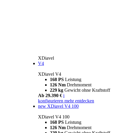
XDiavel
V4
XDiavel V4
168 PS
Leistung
126 Nm
Drehmoment
229 kg
Gewicht ohne Kraftstoff
Ab 29.390 €
i
konfigurieren
mehr entdecken
new
XDiavel V4 100
XDiavel V4 100
168 PS
Leistung
126 Nm
Drehmoment
229 kg
Gewicht ohne Kraftstoff