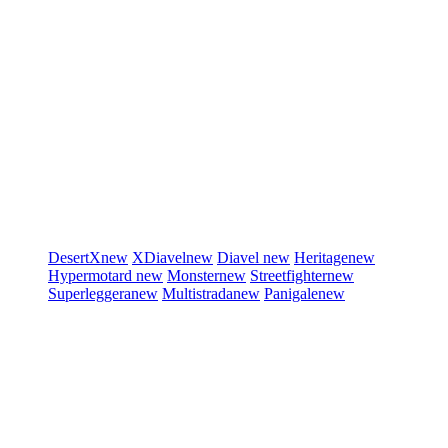
DesertX
new
XDiavel
new
Diavel
new
Heritage
new
Hypermotard
new
Monster
new
Streetfighter
new
Superleggera
new
Multistrada
new
Panigale
new