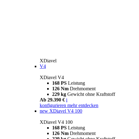
XDiavel
V4
XDiavel V4
168 PS
Leistung
126 Nm
Drehmoment
229 kg
Gewicht ohne Kraftstoff
Ab 29.390 €
i
konfigurieren
mehr entdecken
new
XDiavel V4 100
XDiavel V4 100
168 PS
Leistung
126 Nm
Drehmoment
229 kg
Gewicht ohne Kraftstoff