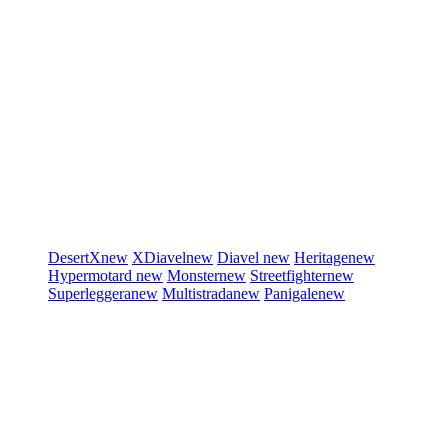
DesertX
new
XDiavel
new
Diavel
new
Heritage
new
Hypermotard
new
Monster
new
Streetfighter
new
Superleggera
new
Multistrada
new
Panigale
new