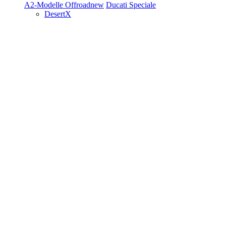
A2-Modelle
Offroad
new
Ducati Speciale
DesertX