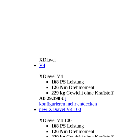
XDiavel
V4
XDiavel V4
168 PS
Leistung
126 Nm
Drehmoment
229 kg
Gewicht ohne Kraftstoff
Ab 29.390 €
i
konfigurieren
mehr entdecken
new
XDiavel V4 100
XDiavel V4 100
168 PS
Leistung
126 Nm
Drehmoment
229 kg
Gewicht ohne Kraftstoff