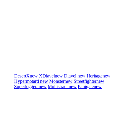
DesertX
new
XDiavel
new
Diavel
new
Heritage
new
Hypermotard
new
Monster
new
Streetfighter
new
Superleggera
new
Multistrada
new
Panigale
new