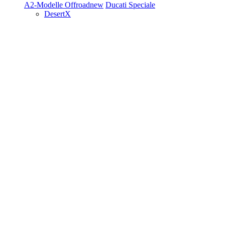
A2-Modelle
Offroad
new
Ducati Speciale
DesertX