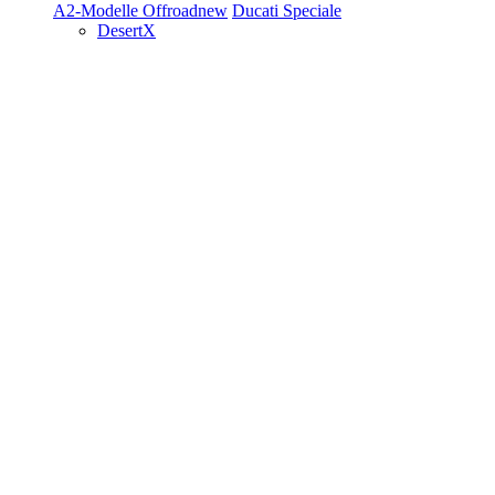
A2-Modelle
Offroad
new
Ducati Speciale
DesertX