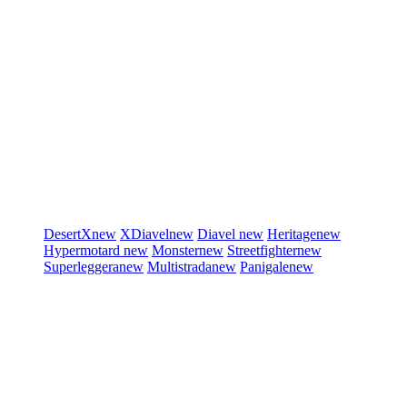
DesertX
new
XDiavel
new
Diavel
new
Heritage
new
Hypermotard
new
Monster
new
Streetfighter
new
Superleggera
new
Multistrada
new
Panigale
new