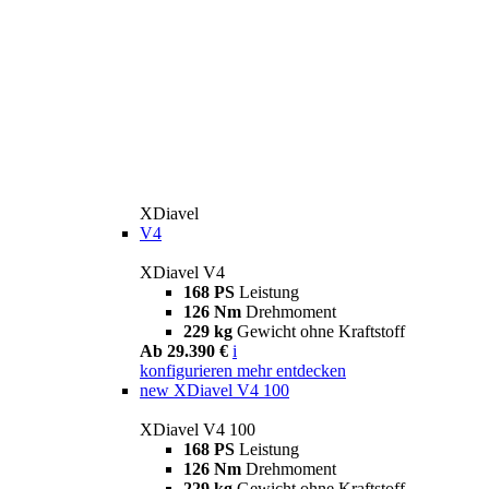
XDiavel
V4
XDiavel V4
168 PS
Leistung
126 Nm
Drehmoment
229 kg
Gewicht ohne Kraftstoff
Ab 29.390 €
i
konfigurieren
mehr entdecken
new
XDiavel V4 100
XDiavel V4 100
168 PS
Leistung
126 Nm
Drehmoment
229 kg
Gewicht ohne Kraftstoff