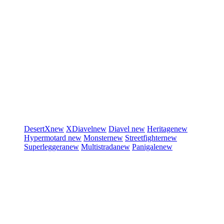
DesertX
new
XDiavel
new
Diavel
new
Heritage
new
Hypermotard
new
Monster
new
Streetfighter
new
Superleggera
new
Multistrada
new
Panigale
new