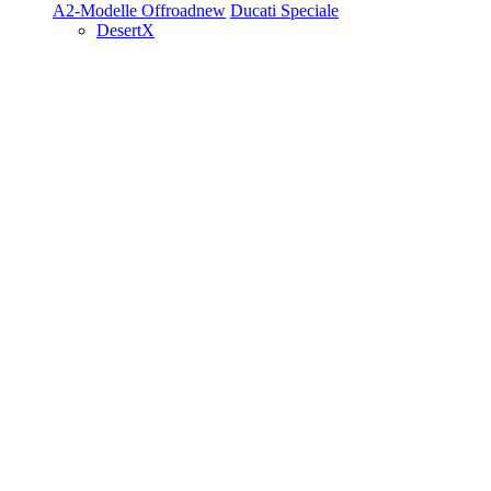
A2-Modelle
Offroad
new
Ducati Speciale
DesertX