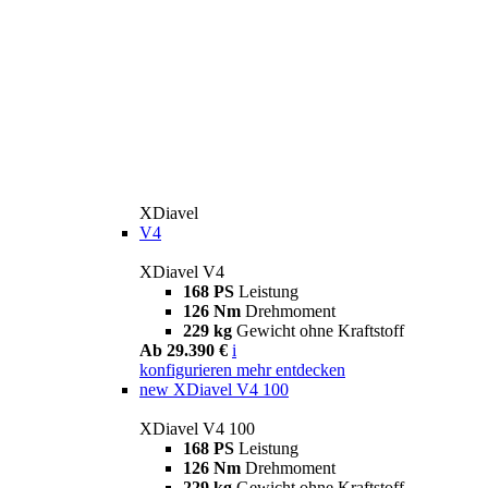
XDiavel
V4
XDiavel V4
168 PS
Leistung
126 Nm
Drehmoment
229 kg
Gewicht ohne Kraftstoff
Ab 29.390 €
i
konfigurieren
mehr entdecken
new
XDiavel V4 100
XDiavel V4 100
168 PS
Leistung
126 Nm
Drehmoment
229 kg
Gewicht ohne Kraftstoff