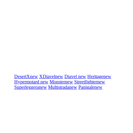
DesertX
new
XDiavel
new
Diavel
new
Heritage
new
Hypermotard
new
Monster
new
Streetfighter
new
Superleggera
new
Multistrada
new
Panigale
new