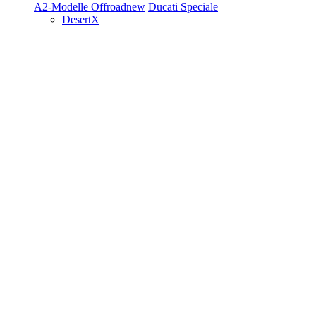
A2-Modelle
Offroad
new
Ducati Speciale
DesertX