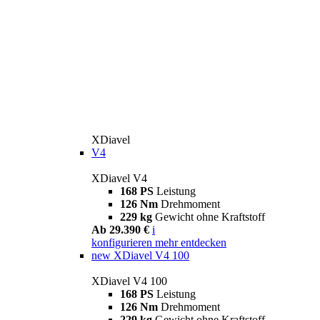
XDiavel
V4
XDiavel V4
168 PS
Leistung
126 Nm
Drehmoment
229 kg
Gewicht ohne Kraftstoff
Ab 29.390 €
i
konfigurieren
mehr entdecken
new
XDiavel V4 100
XDiavel V4 100
168 PS
Leistung
126 Nm
Drehmoment
229 kg
Gewicht ohne Kraftstoff