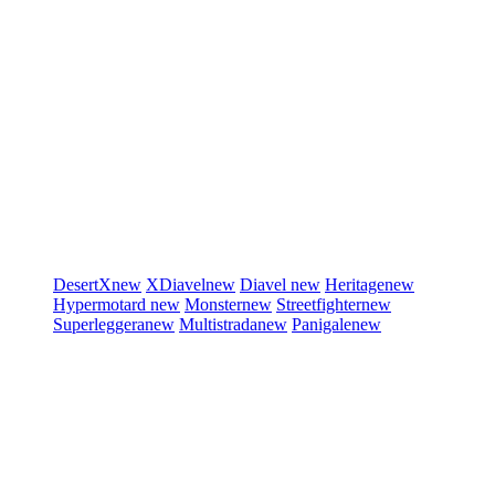
DesertX
new
XDiavel
new
Diavel
new
Heritage
new
Hypermotard
new
Monster
new
Streetfighter
new
Superleggera
new
Multistrada
new
Panigale
new