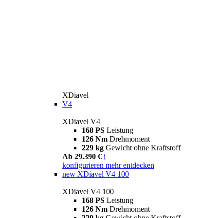
XDiavel
V4
XDiavel V4
168 PS
Leistung
126 Nm
Drehmoment
229 kg
Gewicht ohne Kraftstoff
Ab 29.390 €
i
konfigurieren
mehr entdecken
new
XDiavel V4 100
XDiavel V4 100
168 PS
Leistung
126 Nm
Drehmoment
229 kg
Gewicht ohne Kraftstoff