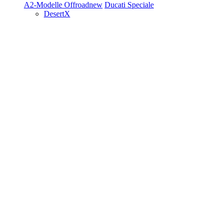
A2-Modelle
Offroad
new
Ducati Speciale
DesertX