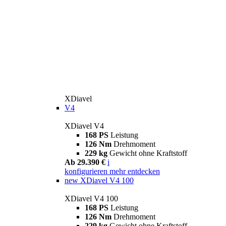
XDiavel
V4
XDiavel V4
168 PS
Leistung
126 Nm
Drehmoment
229 kg
Gewicht ohne Kraftstoff
Ab 29.390 €
i
konfigurieren
mehr entdecken
new
XDiavel V4 100
XDiavel V4 100
168 PS
Leistung
126 Nm
Drehmoment
229 kg
Gewicht ohne Kraftstoff