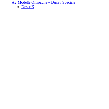
A2-Modelle
Offroad
new
Ducati Speciale
DesertX