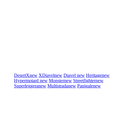
DesertX
new
XDiavel
new
Diavel
new
Heritage
new
Hypermotard
new
Monster
new
Streetfighter
new
Superleggera
new
Multistrada
new
Panigale
new