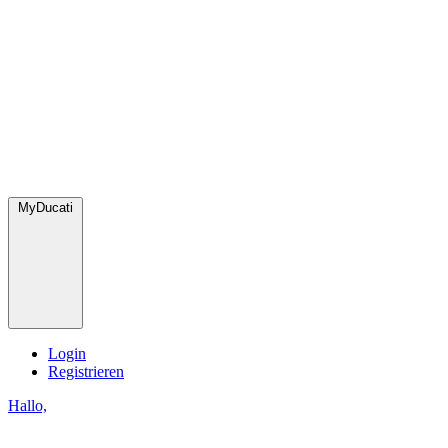
MyDucati
Login
Registrieren
Hallo,