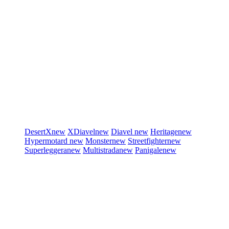
DesertX
new
XDiavel
new
Diavel
new
Heritage
new
Hypermotard
new
Monster
new
Streetfighter
new
Superleggera
new
Multistrada
new
Panigale
new