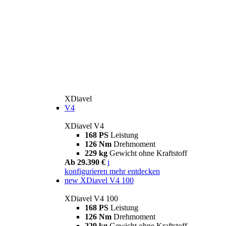
XDiavel
V4
XDiavel V4
168 PS
Leistung
126 Nm
Drehmoment
229 kg
Gewicht ohne Kraftstoff
Ab 29.390 €
i
konfigurieren
mehr entdecken
new
XDiavel V4 100
XDiavel V4 100
168 PS
Leistung
126 Nm
Drehmoment
229 kg
Gewicht ohne Kraftstoff