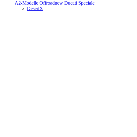
A2-Modelle
Offroad
new
Ducati Speciale
DesertX