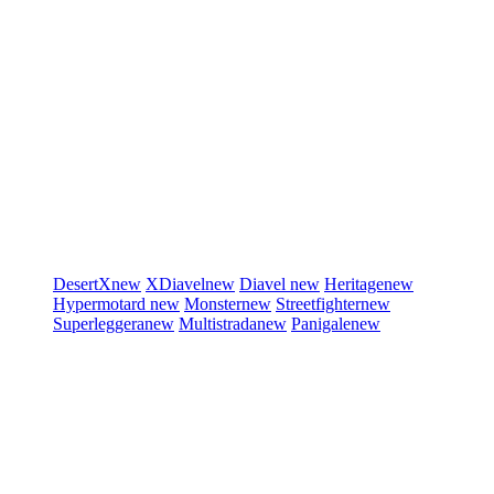
DesertX
new
XDiavel
new
Diavel
new
Heritage
new
Hypermotard
new
Monster
new
Streetfighter
new
Superleggera
new
Multistrada
new
Panigale
new