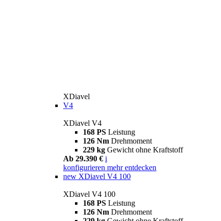
XDiavel
V4
XDiavel V4
168 PS
Leistung
126 Nm
Drehmoment
229 kg
Gewicht ohne Kraftstoff
Ab 29.390 €
i
konfigurieren
mehr entdecken
new
XDiavel V4 100
XDiavel V4 100
168 PS
Leistung
126 Nm
Drehmoment
229 kg
Gewicht ohne Kraftstoff