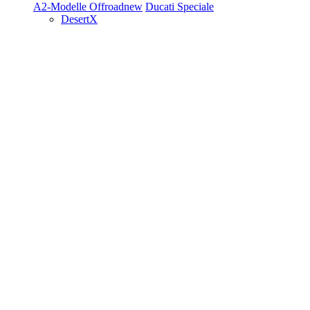
A2-Modelle
Offroad
new
Ducati Speciale
DesertX