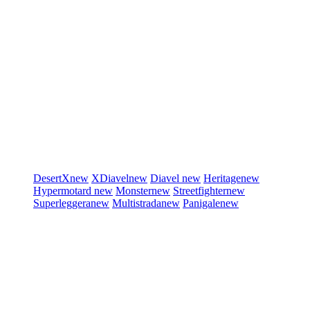
DesertX
new
XDiavel
new
Diavel
new
Heritage
new
Hypermotard
new
Monster
new
Streetfighter
new
Superleggera
new
Multistrada
new
Panigale
new