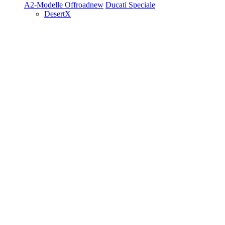
A2-Modelle
Offroad
new
Ducati Speciale
DesertX