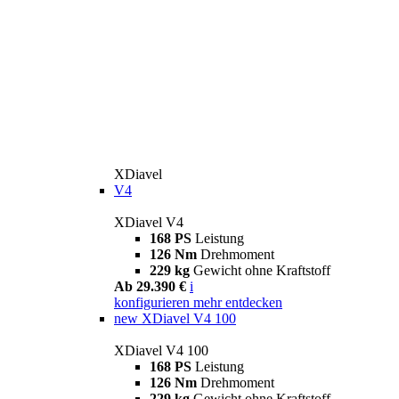
XDiavel
V4
XDiavel V4
168 PS
Leistung
126 Nm
Drehmoment
229 kg
Gewicht ohne Kraftstoff
Ab 29.390 €
i
konfigurieren
mehr entdecken
new
XDiavel V4 100
XDiavel V4 100
168 PS
Leistung
126 Nm
Drehmoment
229 kg
Gewicht ohne Kraftstoff