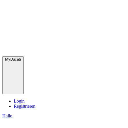
MyDucati
Login
Registrieren
Hallo,