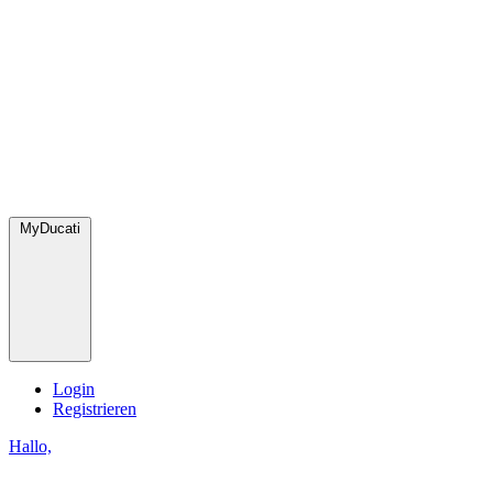
MyDucati
Login
Registrieren
Hallo,