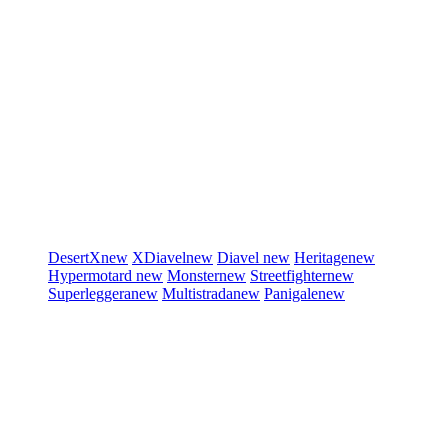
DesertX
new
XDiavel
new
Diavel
new
Heritage
new
Hypermotard
new
Monster
new
Streetfighter
new
Superleggera
new
Multistrada
new
Panigale
new