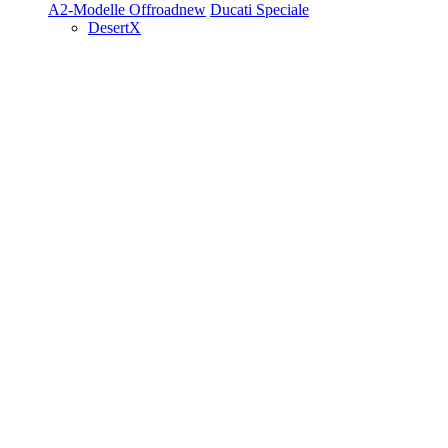
A2-Modelle
Offroad
new
Ducati Speciale
DesertX