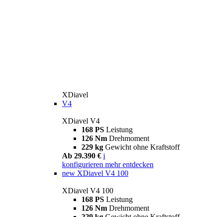
XDiavel
V4
XDiavel V4
168 PS
Leistung
126 Nm
Drehmoment
229 kg
Gewicht ohne Kraftstoff
Ab 29.390 €
i
konfigurieren
mehr entdecken
new
XDiavel V4 100
XDiavel V4 100
168 PS
Leistung
126 Nm
Drehmoment
229 kg
Gewicht ohne Kraftstoff