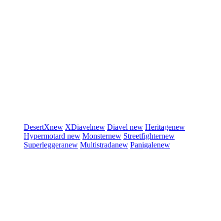
DesertX
new
XDiavel
new
Diavel
new
Heritage
new
Hypermotard
new
Monster
new
Streetfighter
new
Superleggera
new
Multistrada
new
Panigale
new