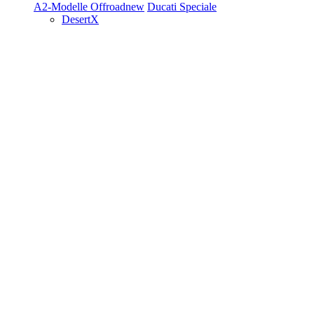
A2-Modelle
Offroad
new
Ducati Speciale
DesertX