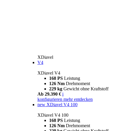
XDiavel
V4
XDiavel V4
168 PS
Leistung
126 Nm
Drehmoment
229 kg
Gewicht ohne Kraftstoff
Ab 29.390 €
i
konfigurieren
mehr entdecken
new
XDiavel V4 100
XDiavel V4 100
168 PS
Leistung
126 Nm
Drehmoment
229 kg
Gewicht ohne Kraftstoff