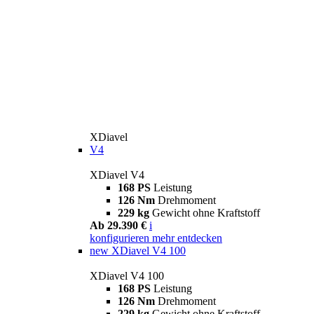
XDiavel
V4
XDiavel V4
168 PS
Leistung
126 Nm
Drehmoment
229 kg
Gewicht ohne Kraftstoff
Ab 29.390 €
i
konfigurieren
mehr entdecken
new
XDiavel V4 100
XDiavel V4 100
168 PS
Leistung
126 Nm
Drehmoment
229 kg
Gewicht ohne Kraftstoff