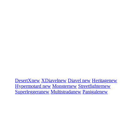
DesertX
new
XDiavel
new
Diavel
new
Heritage
new
Hypermotard
new
Monster
new
Streetfighter
new
Superleggera
new
Multistrada
new
Panigale
new