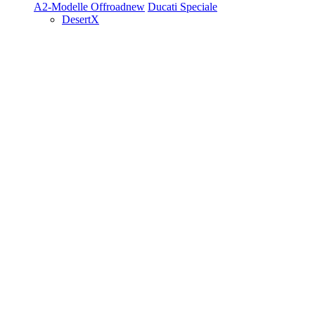
A2-Modelle
Offroad
new
Ducati Speciale
DesertX