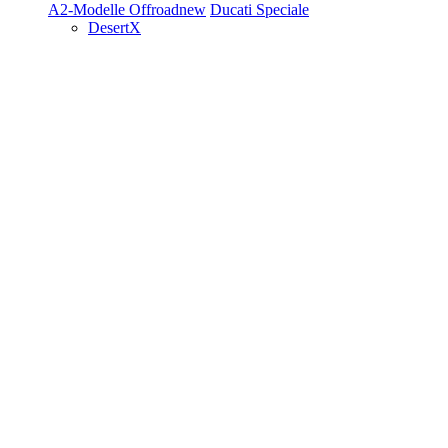
A2-Modelle
Offroad
new
Ducati Speciale
DesertX