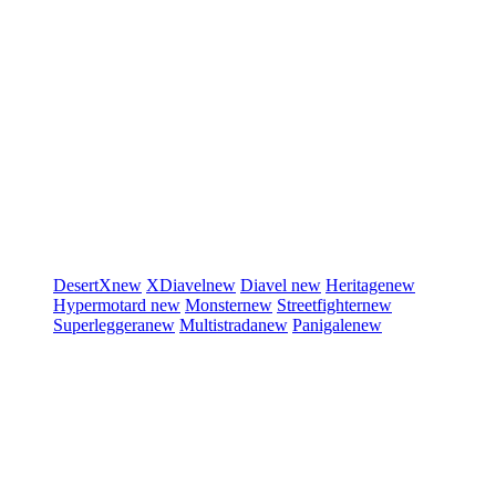
DesertX
new
XDiavel
new
Diavel
new
Heritage
new
Hypermotard
new
Monster
new
Streetfighter
new
Superleggera
new
Multistrada
new
Panigale
new