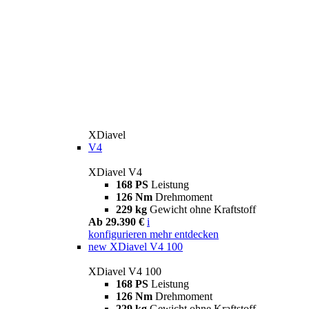
XDiavel
V4
XDiavel V4
168 PS
Leistung
126 Nm
Drehmoment
229 kg
Gewicht ohne Kraftstoff
Ab 29.390 €
i
konfigurieren
mehr entdecken
new
XDiavel V4 100
XDiavel V4 100
168 PS
Leistung
126 Nm
Drehmoment
229 kg
Gewicht ohne Kraftstoff