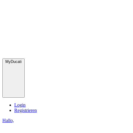
MyDucati
Login
Registrieren
Hallo,