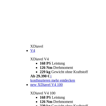
XDiavel
V4
XDiavel V4
168 PS
Leistung
126 Nm
Drehmoment
229 kg
Gewicht ohne Kraftstoff
Ab 29.390 €
i
konfigurieren
mehr entdecken
new
XDiavel V4 100
XDiavel V4 100
168 PS
Leistung
126 Nm
Drehmoment
229 kg
Gewicht ohne Kraftstoff