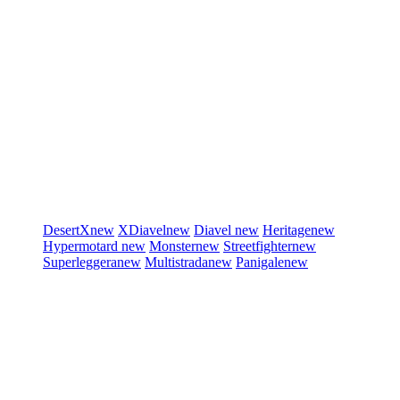
DesertX
new
XDiavel
new
Diavel
new
Heritage
new
Hypermotard
new
Monster
new
Streetfighter
new
Superleggera
new
Multistrada
new
Panigale
new