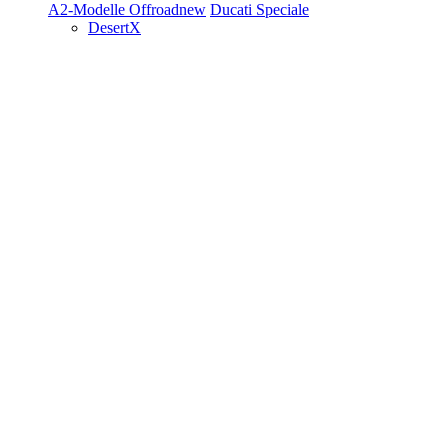
A2-Modelle
Offroad
new
Ducati Speciale
DesertX