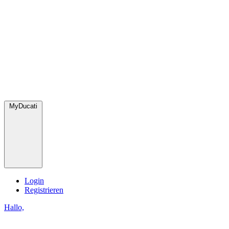
MyDucati
Login
Registrieren
Hallo,