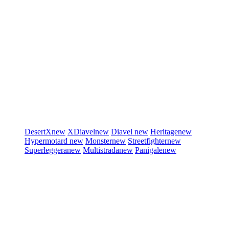
DesertX
new
XDiavel
new
Diavel
new
Heritage
new
Hypermotard
new
Monster
new
Streetfighter
new
Superleggera
new
Multistrada
new
Panigale
new