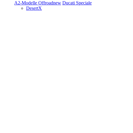
A2-Modelle
Offroad
new
Ducati Speciale
DesertX