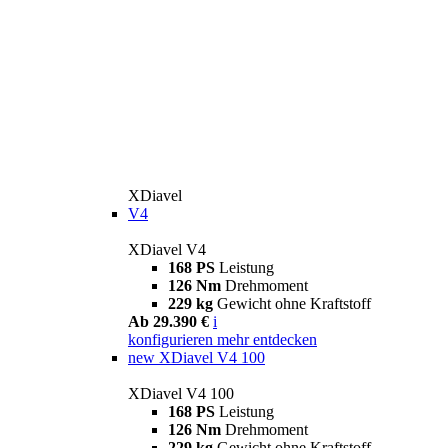
XDiavel
V4
XDiavel V4
168 PS
Leistung
126 Nm
Drehmoment
229 kg
Gewicht ohne Kraftstoff
Ab 29.390 €
i
konfigurieren
mehr entdecken
new
XDiavel V4 100
XDiavel V4 100
168 PS
Leistung
126 Nm
Drehmoment
229 kg
Gewicht ohne Kraftstoff