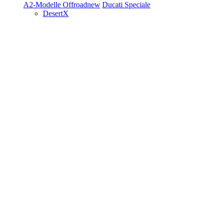
A2-Modelle
Offroad
new
Ducati Speciale
DesertX