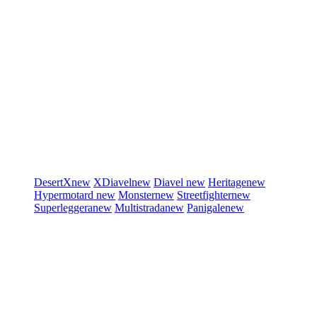
DesertX
new
XDiavel
new
Diavel
new
Heritage
new
Hypermotard
new
Monster
new
Streetfighter
new
Superleggera
new
Multistrada
new
Panigale
new