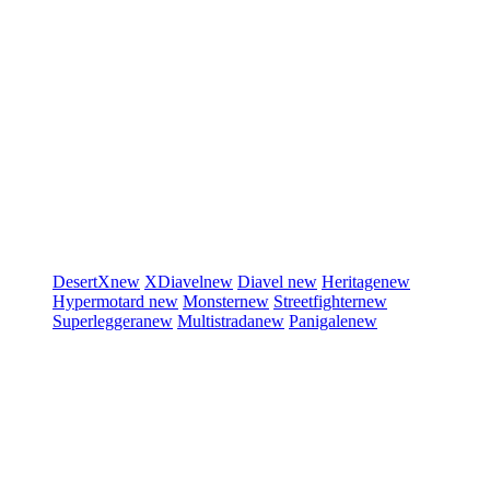
DesertX
new
XDiavel
new
Diavel
new
Heritage
new
Hypermotard
new
Monster
new
Streetfighter
new
Superleggera
new
Multistrada
new
Panigale
new