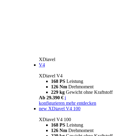
XDiavel
V4
XDiavel V4
168 PS
Leistung
126 Nm
Drehmoment
229 kg
Gewicht ohne Kraftstoff
Ab 29.390 €
i
konfigurieren
mehr entdecken
new
XDiavel V4 100
XDiavel V4 100
168 PS
Leistung
126 Nm
Drehmoment
229 kg
Gewicht ohne Kraftstoff