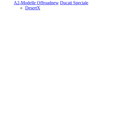
A2-Modelle
Offroad
new
Ducati Speciale
DesertX