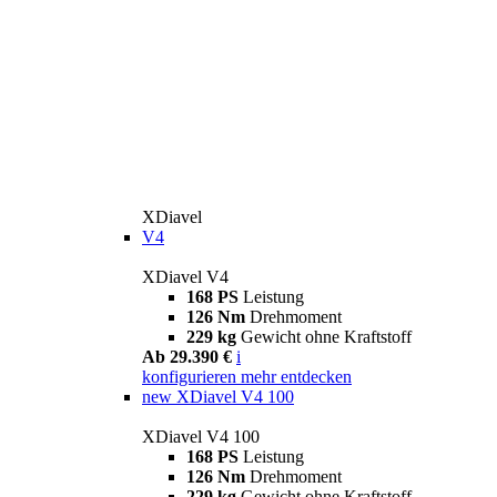
XDiavel
V4
XDiavel V4
168 PS
Leistung
126 Nm
Drehmoment
229 kg
Gewicht ohne Kraftstoff
Ab 29.390 €
i
konfigurieren
mehr entdecken
new
XDiavel V4 100
XDiavel V4 100
168 PS
Leistung
126 Nm
Drehmoment
229 kg
Gewicht ohne Kraftstoff