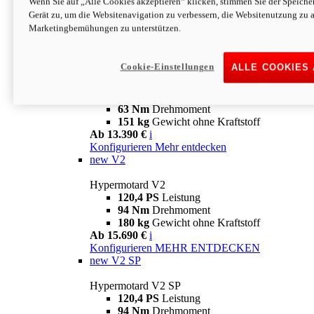
Wenn Sie auf „Alle Cookies akzeptieren“ klicken, stimmen Sie der Speich
63 Nm
Drehmoment
Gerät zu, um die Websitenavigation zu verbessern, die Websitenutzung zu 
151 kg
Gewicht ohne Kraftstoff
Marketingbemühungen zu unterstützen.
Ab 13.890 €
i
Konfigurieren
MEHR ENTDECKEN
new
698 Mono Nera
Cookie-Einstellungen
ALLE COOKIES
Hypermotard 698 Mono Nera
77,5 PS
Leistung
63 Nm
Drehmoment
151 kg
Gewicht ohne Kraftstoff
Ab 13.390 €
i
Konfigurieren
Mehr entdecken
new
V2
Hypermotard V2
120,4 PS
Leistung
94 Nm
Drehmoment
180 kg
Gewicht ohne Kraftstoff
Ab 15.690 €
i
Konfigurieren
MEHR ENTDECKEN
new
V2 SP
Hypermotard V2 SP
120,4 PS
Leistung
94 Nm
Drehmoment