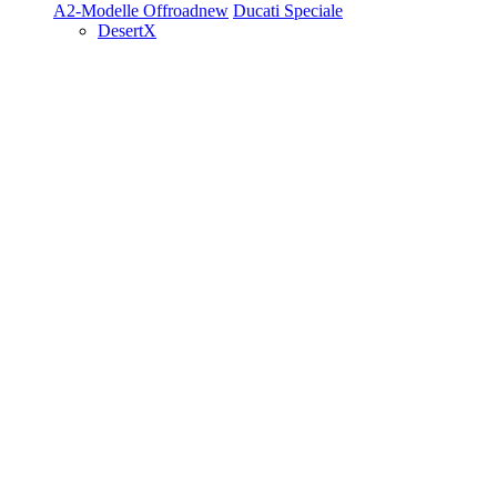
A2-Modelle
Offroad
new
Ducati Speciale
DesertX