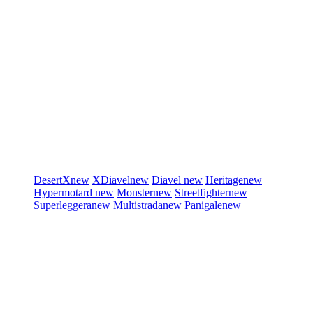
DesertX
new
XDiavel
new
Diavel
new
Heritage
new
Hypermotard
new
Monster
new
Streetfighter
new
Superleggera
new
Multistrada
new
Panigale
new