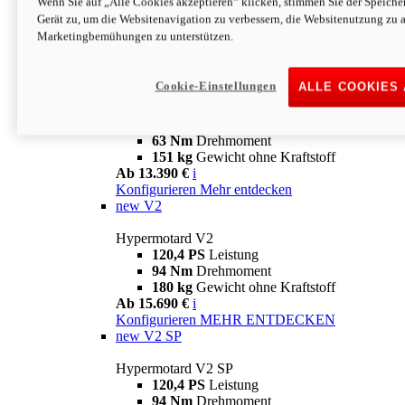
Wenn Sie auf „Alle Cookies akzeptieren“ klicken, stimmen Sie der Speich
63 Nm
Drehmoment
Gerät zu, um die Websitenavigation zu verbessern, die Websitenutzung zu 
151 kg
Gewicht ohne Kraftstoff
Marketingbemühungen zu unterstützen.
Ab 13.890 €
i
Konfigurieren
MEHR ENTDECKEN
new
698 Mono Nera
Cookie-Einstellungen
ALLE COOKIES
Hypermotard 698 Mono Nera
77,5 PS
Leistung
63 Nm
Drehmoment
151 kg
Gewicht ohne Kraftstoff
Ab 13.390 €
i
Konfigurieren
Mehr entdecken
new
V2
Hypermotard V2
120,4 PS
Leistung
94 Nm
Drehmoment
180 kg
Gewicht ohne Kraftstoff
Ab 15.690 €
i
Konfigurieren
MEHR ENTDECKEN
new
V2 SP
Hypermotard V2 SP
120,4 PS
Leistung
94 Nm
Drehmoment