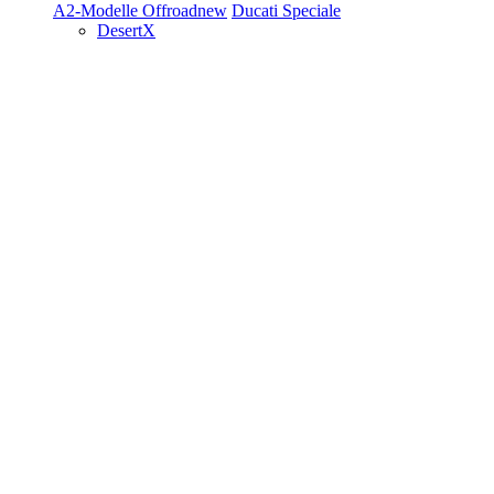
A2-Modelle
Offroad
new
Ducati Speciale
DesertX