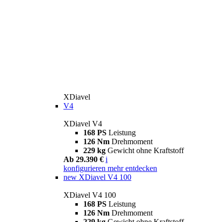
XDiavel
V4
XDiavel V4
168 PS
Leistung
126 Nm
Drehmoment
229 kg
Gewicht ohne Kraftstoff
Ab 29.390 €
i
konfigurieren
mehr entdecken
new
XDiavel V4 100
XDiavel V4 100
168 PS
Leistung
126 Nm
Drehmoment
229 kg
Gewicht ohne Kraftstoff