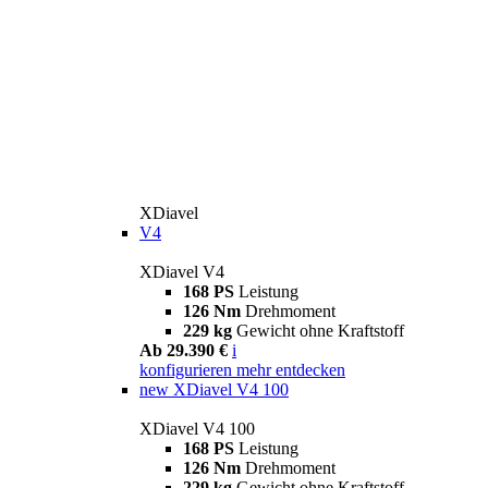
XDiavel
V4
XDiavel V4
168 PS
Leistung
126 Nm
Drehmoment
229 kg
Gewicht ohne Kraftstoff
Ab 29.390 €
i
konfigurieren
mehr entdecken
new
XDiavel V4 100
XDiavel V4 100
168 PS
Leistung
126 Nm
Drehmoment
229 kg
Gewicht ohne Kraftstoff