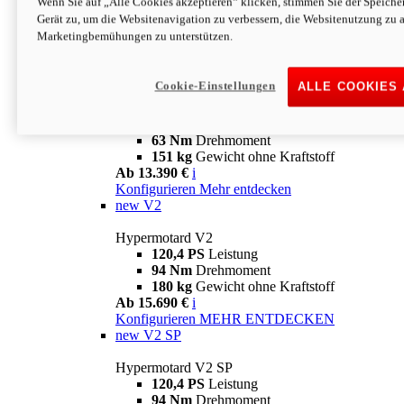
Wenn Sie auf „Alle Cookies akzeptieren“ klicken, stimmen Sie der Speich
63 Nm
Drehmoment
Gerät zu, um die Websitenavigation zu verbessern, die Websitenutzung zu 
151 kg
Gewicht ohne Kraftstoff
Marketingbemühungen zu unterstützen.
Ab 13.890 €
i
Konfigurieren
MEHR ENTDECKEN
new
698 Mono Nera
Cookie-Einstellungen
ALLE COOKIES
Hypermotard 698 Mono Nera
77,5 PS
Leistung
63 Nm
Drehmoment
151 kg
Gewicht ohne Kraftstoff
Ab 13.390 €
i
Konfigurieren
Mehr entdecken
new
V2
Hypermotard V2
120,4 PS
Leistung
94 Nm
Drehmoment
180 kg
Gewicht ohne Kraftstoff
Ab 15.690 €
i
Konfigurieren
MEHR ENTDECKEN
new
V2 SP
Hypermotard V2 SP
120,4 PS
Leistung
94 Nm
Drehmoment