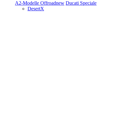
A2-Modelle
Offroad
new
Ducati Speciale
DesertX