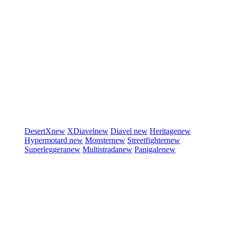
DesertX
new
XDiavel
new
Diavel
new
Heritage
new
Hypermotard
new
Monster
new
Streetfighter
new
Superleggera
new
Multistrada
new
Panigale
new