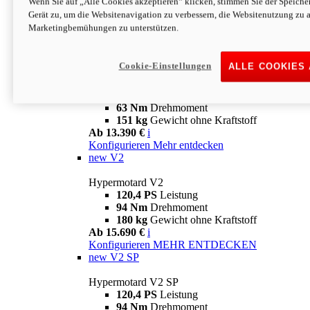
Wenn Sie auf „Alle Cookies akzeptieren“ klicken, stimmen Sie der Speich
63 Nm
Drehmoment
Gerät zu, um die Websitenavigation zu verbessern, die Websitenutzung zu 
151 kg
Gewicht ohne Kraftstoff
Marketingbemühungen zu unterstützen.
Ab 13.890 €
i
Konfigurieren
MEHR ENTDECKEN
new
698 Mono Nera
Cookie-Einstellungen
ALLE COOKIES
Hypermotard 698 Mono Nera
77,5 PS
Leistung
63 Nm
Drehmoment
151 kg
Gewicht ohne Kraftstoff
Ab 13.390 €
i
Konfigurieren
Mehr entdecken
new
V2
Hypermotard V2
120,4 PS
Leistung
94 Nm
Drehmoment
180 kg
Gewicht ohne Kraftstoff
Ab 15.690 €
i
Konfigurieren
MEHR ENTDECKEN
new
V2 SP
Hypermotard V2 SP
120,4 PS
Leistung
94 Nm
Drehmoment