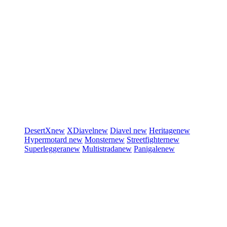
DesertX
new
XDiavel
new
Diavel
new
Heritage
new
Hypermotard
new
Monster
new
Streetfighter
new
Superleggera
new
Multistrada
new
Panigale
new