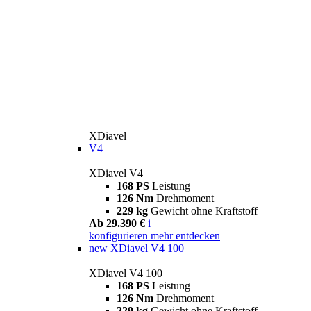
XDiavel
V4
XDiavel V4
168 PS
Leistung
126 Nm
Drehmoment
229 kg
Gewicht ohne Kraftstoff
Ab 29.390 €
i
konfigurieren
mehr entdecken
new
XDiavel V4 100
XDiavel V4 100
168 PS
Leistung
126 Nm
Drehmoment
229 kg
Gewicht ohne Kraftstoff