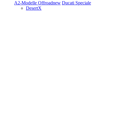
A2-Modelle
Offroad
new
Ducati Speciale
DesertX