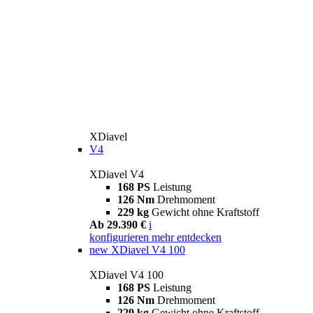
XDiavel
V4
XDiavel V4
168 PS
Leistung
126 Nm
Drehmoment
229 kg
Gewicht ohne Kraftstoff
Ab 29.390 €
i
konfigurieren
mehr entdecken
new
XDiavel V4 100
XDiavel V4 100
168 PS
Leistung
126 Nm
Drehmoment
229 kg
Gewicht ohne Kraftstoff