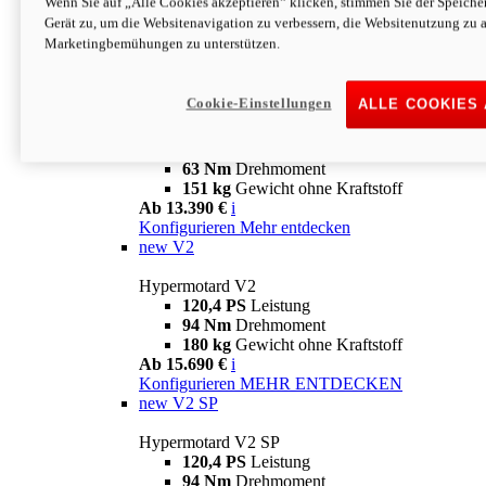
Wenn Sie auf „Alle Cookies akzeptieren“ klicken, stimmen Sie der Speich
63 Nm
Drehmoment
Gerät zu, um die Websitenavigation zu verbessern, die Websitenutzung zu 
151 kg
Gewicht ohne Kraftstoff
Marketingbemühungen zu unterstützen.
Ab 13.890 €
i
Konfigurieren
MEHR ENTDECKEN
new
698 Mono Nera
Cookie-Einstellungen
ALLE COOKIES
Hypermotard 698 Mono Nera
77,5 PS
Leistung
63 Nm
Drehmoment
151 kg
Gewicht ohne Kraftstoff
Ab 13.390 €
i
Konfigurieren
Mehr entdecken
new
V2
Hypermotard V2
120,4 PS
Leistung
94 Nm
Drehmoment
180 kg
Gewicht ohne Kraftstoff
Ab 15.690 €
i
Konfigurieren
MEHR ENTDECKEN
new
V2 SP
Hypermotard V2 SP
120,4 PS
Leistung
94 Nm
Drehmoment