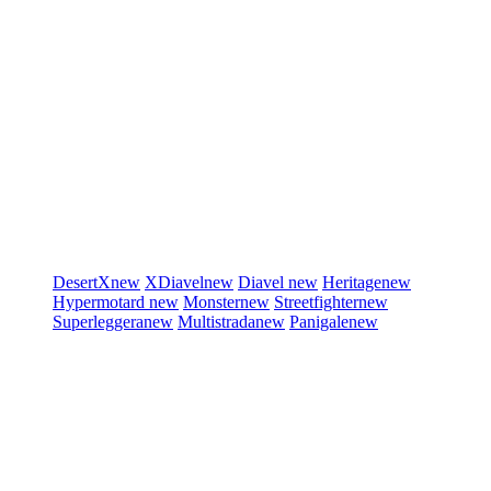
DesertX
new
XDiavel
new
Diavel
new
Heritage
new
Hypermotard
new
Monster
new
Streetfighter
new
Superleggera
new
Multistrada
new
Panigale
new