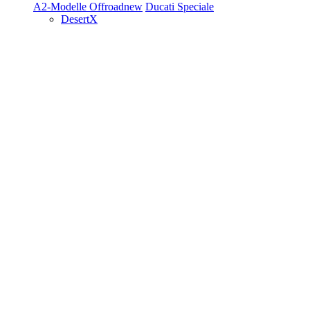
A2-Modelle
Offroad
new
Ducati Speciale
DesertX