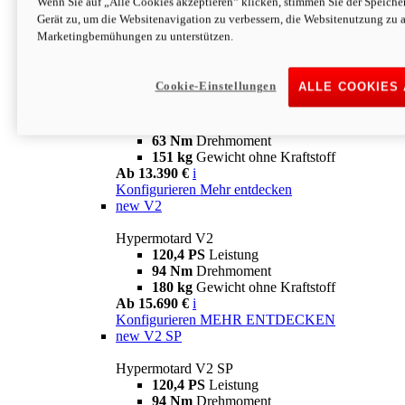
Wenn Sie auf „Alle Cookies akzeptieren“ klicken, stimmen Sie der Speich
63 Nm
Drehmoment
Gerät zu, um die Websitenavigation zu verbessern, die Websitenutzung zu 
151 kg
Gewicht ohne Kraftstoff
Marketingbemühungen zu unterstützen.
Ab 13.890 €
i
Konfigurieren
MEHR ENTDECKEN
new
698 Mono Nera
Cookie-Einstellungen
ALLE COOKIES
Hypermotard 698 Mono Nera
77,5 PS
Leistung
63 Nm
Drehmoment
151 kg
Gewicht ohne Kraftstoff
Ab 13.390 €
i
Konfigurieren
Mehr entdecken
new
V2
Hypermotard V2
120,4 PS
Leistung
94 Nm
Drehmoment
180 kg
Gewicht ohne Kraftstoff
Ab 15.690 €
i
Konfigurieren
MEHR ENTDECKEN
new
V2 SP
Hypermotard V2 SP
120,4 PS
Leistung
94 Nm
Drehmoment