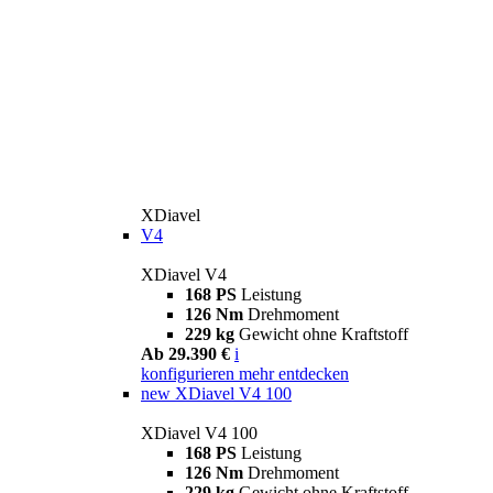
XDiavel
V4
XDiavel V4
168 PS
Leistung
126 Nm
Drehmoment
229 kg
Gewicht ohne Kraftstoff
Ab 29.390 €
i
konfigurieren
mehr entdecken
new
XDiavel V4 100
XDiavel V4 100
168 PS
Leistung
126 Nm
Drehmoment
229 kg
Gewicht ohne Kraftstoff