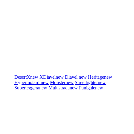
DesertX
new
XDiavel
new
Diavel
new
Heritage
new
Hypermotard
new
Monster
new
Streetfighter
new
Superleggera
new
Multistrada
new
Panigale
new