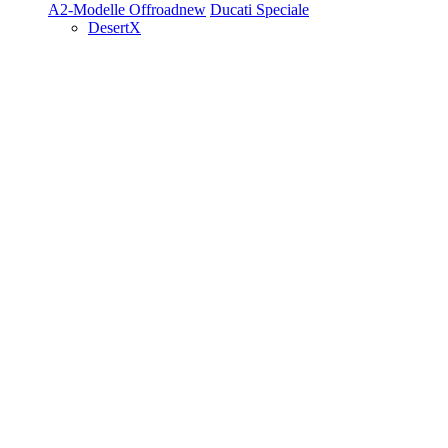
A2-Modelle
Offroad
new
Ducati Speciale
DesertX