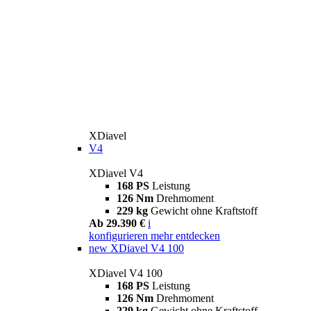
XDiavel
V4
XDiavel V4
168 PS
Leistung
126 Nm
Drehmoment
229 kg
Gewicht ohne Kraftstoff
Ab 29.390 €
i
konfigurieren
mehr entdecken
new
XDiavel V4 100
XDiavel V4 100
168 PS
Leistung
126 Nm
Drehmoment
229 kg
Gewicht ohne Kraftstoff