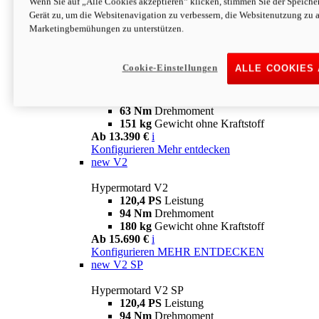
Wenn Sie auf „Alle Cookies akzeptieren“ klicken, stimmen Sie der Speich
63 Nm
Drehmoment
Gerät zu, um die Websitenavigation zu verbessern, die Websitenutzung zu 
151 kg
Gewicht ohne Kraftstoff
Marketingbemühungen zu unterstützen.
Ab 13.890 €
i
Konfigurieren
MEHR ENTDECKEN
new
698 Mono Nera
Cookie-Einstellungen
ALLE COOKIES
Hypermotard 698 Mono Nera
77,5 PS
Leistung
63 Nm
Drehmoment
151 kg
Gewicht ohne Kraftstoff
Ab 13.390 €
i
Konfigurieren
Mehr entdecken
new
V2
Hypermotard V2
120,4 PS
Leistung
94 Nm
Drehmoment
180 kg
Gewicht ohne Kraftstoff
Ab 15.690 €
i
Konfigurieren
MEHR ENTDECKEN
new
V2 SP
Hypermotard V2 SP
120,4 PS
Leistung
94 Nm
Drehmoment