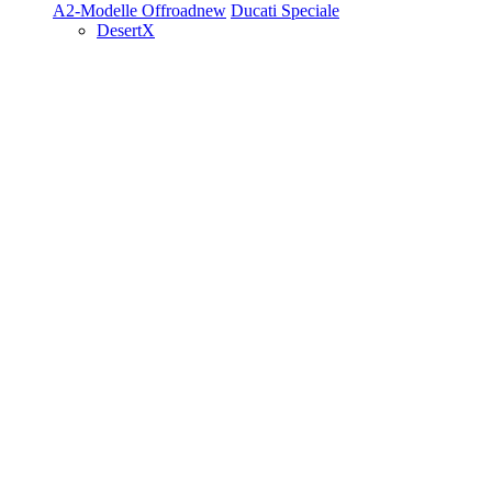
A2-Modelle
Offroad
new
Ducati Speciale
DesertX