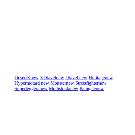
DesertX
new
XDiavel
new
Diavel
new
Heritage
new
Hypermotard
new
Monster
new
Streetfighter
new
Superleggera
new
Multistrada
new
Panigale
new