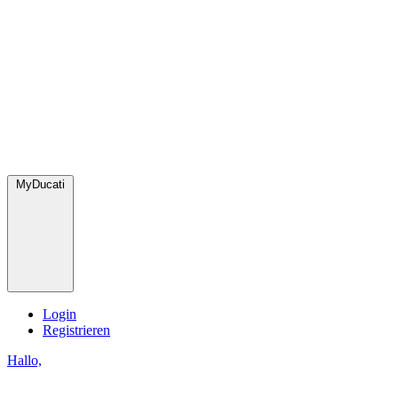
MyDucati
Login
Registrieren
Hallo,