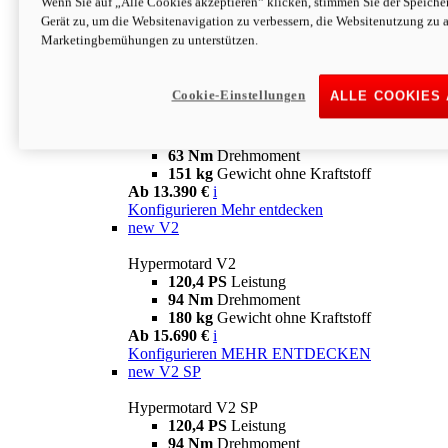
Wenn Sie auf „Alle Cookies akzeptieren“ klicken, stimmen Sie der Speich
63 Nm
Drehmoment
Gerät zu, um die Websitenavigation zu verbessern, die Websitenutzung zu 
151 kg
Gewicht ohne Kraftstoff
Marketingbemühungen zu unterstützen.
Ab 13.890 €
i
Konfigurieren
MEHR ENTDECKEN
new
698 Mono Nera
Cookie-Einstellungen
ALLE COOKIES
Hypermotard 698 Mono Nera
77,5 PS
Leistung
63 Nm
Drehmoment
151 kg
Gewicht ohne Kraftstoff
Ab 13.390 €
i
Konfigurieren
Mehr entdecken
new
V2
Hypermotard V2
120,4 PS
Leistung
94 Nm
Drehmoment
180 kg
Gewicht ohne Kraftstoff
Ab 15.690 €
i
Konfigurieren
MEHR ENTDECKEN
new
V2 SP
Hypermotard V2 SP
120,4 PS
Leistung
94 Nm
Drehmoment