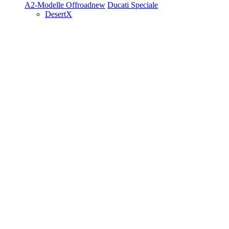
A2-Modelle
Offroad
new
Ducati Speciale
DesertX