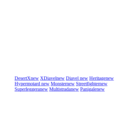
DesertX
new
XDiavel
new
Diavel
new
Heritage
new
Hypermotard
new
Monster
new
Streetfighter
new
Superleggera
new
Multistrada
new
Panigale
new