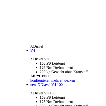
XDiavel
V4
XDiavel V4
168 PS
Leistung
126 Nm
Drehmoment
229 kg
Gewicht ohne Kraftstoff
Ab 29.390 €
i
konfigurieren
mehr entdecken
new
XDiavel V4 100
XDiavel V4 100
168 PS
Leistung
126 Nm
Drehmoment
229 kg
Gewicht ohne Kraftstoff