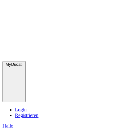
MyDucati
Login
Registrieren
Hallo,