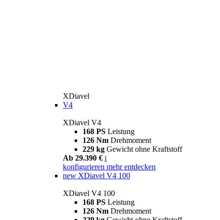
XDiavel
V4
XDiavel V4
168 PS
Leistung
126 Nm
Drehmoment
229 kg
Gewicht ohne Kraftstoff
Ab 29.390 €
i
konfigurieren
mehr entdecken
new
XDiavel V4 100
XDiavel V4 100
168 PS
Leistung
126 Nm
Drehmoment
229 kg
Gewicht ohne Kraftstoff