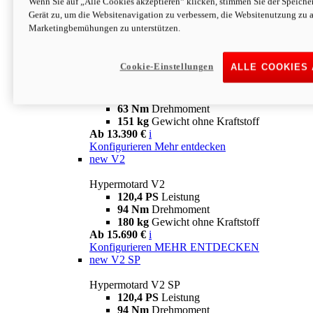
Wenn Sie auf „Alle Cookies akzeptieren“ klicken, stimmen Sie der Speich
63 Nm
Drehmoment
Gerät zu, um die Websitenavigation zu verbessern, die Websitenutzung zu 
151 kg
Gewicht ohne Kraftstoff
Marketingbemühungen zu unterstützen.
Ab 13.890 €
i
Konfigurieren
MEHR ENTDECKEN
new
698 Mono Nera
Cookie-Einstellungen
ALLE COOKIES
Hypermotard 698 Mono Nera
77,5 PS
Leistung
63 Nm
Drehmoment
151 kg
Gewicht ohne Kraftstoff
Ab 13.390 €
i
Konfigurieren
Mehr entdecken
new
V2
Hypermotard V2
120,4 PS
Leistung
94 Nm
Drehmoment
180 kg
Gewicht ohne Kraftstoff
Ab 15.690 €
i
Konfigurieren
MEHR ENTDECKEN
new
V2 SP
Hypermotard V2 SP
120,4 PS
Leistung
94 Nm
Drehmoment