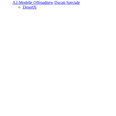
A2-Modelle
Offroad
new
Ducati Speciale
DesertX