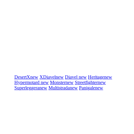
DesertX
new
XDiavel
new
Diavel
new
Heritage
new
Hypermotard
new
Monster
new
Streetfighter
new
Superleggera
new
Multistrada
new
Panigale
new