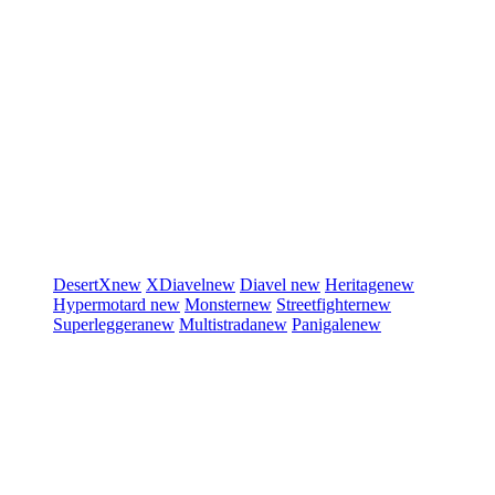
DesertX
new
XDiavel
new
Diavel
new
Heritage
new
Hypermotard
new
Monster
new
Streetfighter
new
Superleggera
new
Multistrada
new
Panigale
new