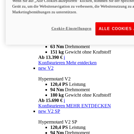
Wenn Sie auf „Alle Cookies akzeptieren“ klicken, stimmen Sie der Speich
63 Nm
Drehmoment
Gerät zu, um die Websitenavigation zu verbessern, die Websitenutzung zu 
151 kg
Gewicht ohne Kraftstoff
Marketingbemühungen zu unterstützen.
Ab 13.890 €
i
Konfigurieren
MEHR ENTDECKEN
new
698 Mono Nera
Cookie-Einstellungen
ALLE COOKIES
Hypermotard 698 Mono Nera
77,5 PS
Leistung
63 Nm
Drehmoment
151 kg
Gewicht ohne Kraftstoff
Ab 13.390 €
i
Konfigurieren
Mehr entdecken
new
V2
Hypermotard V2
120,4 PS
Leistung
94 Nm
Drehmoment
180 kg
Gewicht ohne Kraftstoff
Ab 15.690 €
i
Konfigurieren
MEHR ENTDECKEN
new
V2 SP
Hypermotard V2 SP
120,4 PS
Leistung
94 Nm
Drehmoment