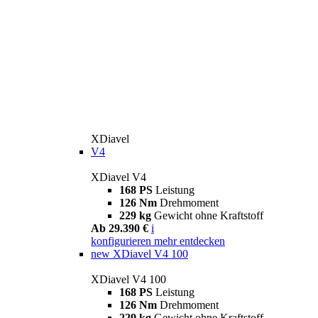
XDiavel
V4
XDiavel V4
168 PS
Leistung
126 Nm
Drehmoment
229 kg
Gewicht ohne Kraftstoff
Ab 29.390 €
i
konfigurieren
mehr entdecken
new
XDiavel V4 100
XDiavel V4 100
168 PS
Leistung
126 Nm
Drehmoment
229 kg
Gewicht ohne Kraftstoff