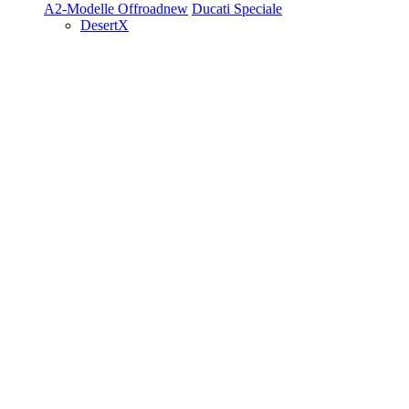
A2-Modelle
Offroad
new
Ducati Speciale
DesertX