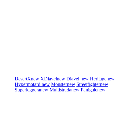
DesertX
new
XDiavel
new
Diavel
new
Heritage
new
Hypermotard
new
Monster
new
Streetfighter
new
Superleggera
new
Multistrada
new
Panigale
new