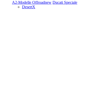
A2-Modelle
Offroad
new
Ducati Speciale
DesertX