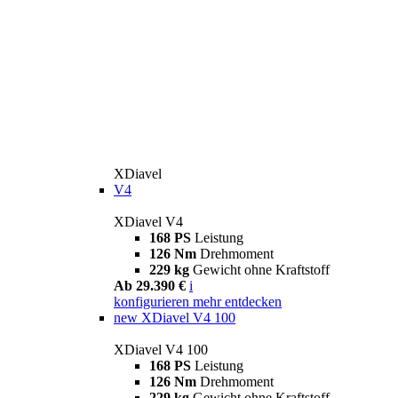
XDiavel
V4
XDiavel V4
168 PS
Leistung
126 Nm
Drehmoment
229 kg
Gewicht ohne Kraftstoff
Ab 29.390 €
i
konfigurieren
mehr entdecken
new
XDiavel V4 100
XDiavel V4 100
168 PS
Leistung
126 Nm
Drehmoment
229 kg
Gewicht ohne Kraftstoff