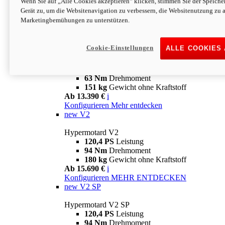
Wenn Sie auf „Alle Cookies akzeptieren“ klicken, stimmen Sie der Speich
63 Nm
Drehmoment
Gerät zu, um die Websitenavigation zu verbessern, die Websitenutzung zu 
151 kg
Gewicht ohne Kraftstoff
Marketingbemühungen zu unterstützen.
Ab 13.890 €
i
Konfigurieren
MEHR ENTDECKEN
new
698 Mono Nera
Cookie-Einstellungen
ALLE COOKIES
Hypermotard 698 Mono Nera
77,5 PS
Leistung
63 Nm
Drehmoment
151 kg
Gewicht ohne Kraftstoff
Ab 13.390 €
i
Konfigurieren
Mehr entdecken
new
V2
Hypermotard V2
120,4 PS
Leistung
94 Nm
Drehmoment
180 kg
Gewicht ohne Kraftstoff
Ab 15.690 €
i
Konfigurieren
MEHR ENTDECKEN
new
V2 SP
Hypermotard V2 SP
120,4 PS
Leistung
94 Nm
Drehmoment