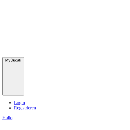
MyDucati
Login
Registrieren
Hallo,