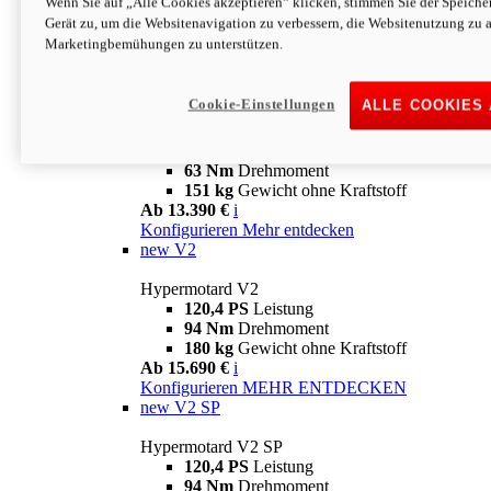
Wenn Sie auf „Alle Cookies akzeptieren“ klicken, stimmen Sie der Speich
63 Nm
Drehmoment
Gerät zu, um die Websitenavigation zu verbessern, die Websitenutzung zu 
151 kg
Gewicht ohne Kraftstoff
Marketingbemühungen zu unterstützen.
Ab 13.890 €
i
Konfigurieren
MEHR ENTDECKEN
new
698 Mono Nera
Cookie-Einstellungen
ALLE COOKIES
Hypermotard 698 Mono Nera
77,5 PS
Leistung
63 Nm
Drehmoment
151 kg
Gewicht ohne Kraftstoff
Ab 13.390 €
i
Konfigurieren
Mehr entdecken
new
V2
Hypermotard V2
120,4 PS
Leistung
94 Nm
Drehmoment
180 kg
Gewicht ohne Kraftstoff
Ab 15.690 €
i
Konfigurieren
MEHR ENTDECKEN
new
V2 SP
Hypermotard V2 SP
120,4 PS
Leistung
94 Nm
Drehmoment