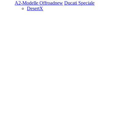
A2-Modelle
Offroad
new
Ducati Speciale
DesertX