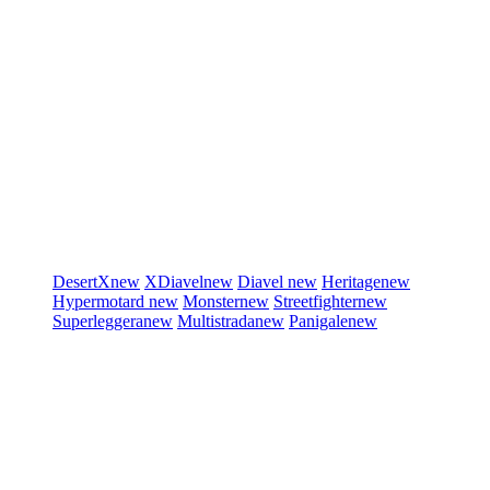
DesertX
new
XDiavel
new
Diavel
new
Heritage
new
Hypermotard
new
Monster
new
Streetfighter
new
Superleggera
new
Multistrada
new
Panigale
new