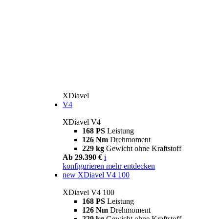
XDiavel
V4
XDiavel V4
168 PS
Leistung
126 Nm
Drehmoment
229 kg
Gewicht ohne Kraftstoff
Ab 29.390 €
i
konfigurieren
mehr entdecken
new
XDiavel V4 100
XDiavel V4 100
168 PS
Leistung
126 Nm
Drehmoment
229 kg
Gewicht ohne Kraftstoff